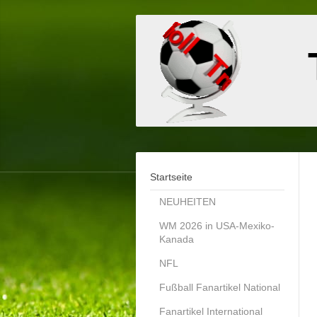
Startseite
NEUHEITEN
WM 2026 in USA-Mexiko-
Kanada
NFL
Fußball Fanartikel National
Fanartikel International