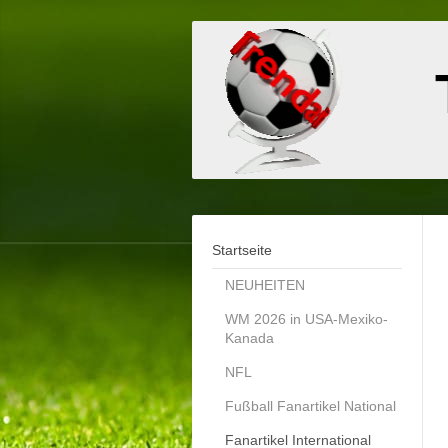
Startseite
NEUHEITEN
WM 2026 in USA-Mexiko-
Kanada
NFL
Fußball Fanartikel National
Fanartikel International